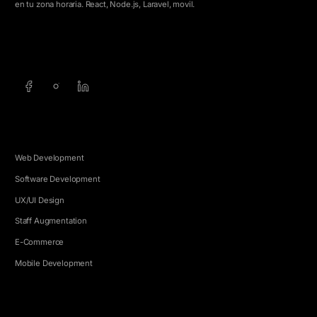
en tu zona horaria. React, Node.js, Laravel, movil.
info@5e.cr
+506 8462-1790
SERVICIOS
Web Development
Software Development
UX/UI Design
Staff Augmentation
E-Commerce
Mobile Development
EMPRESA