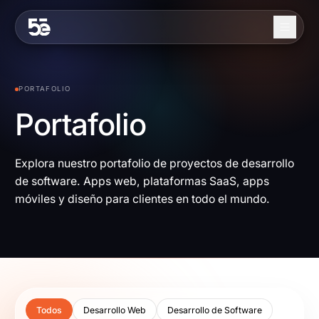
Skip to content
Nosotros
PORTAFOLIO
Servicios
Portafolio
Industrias
Explora nuestro portafolio de proyectos de desarrollo
Trabajo
de software. Apps web, plataformas SaaS, apps
Blog
móviles y diseño para clientes en todo el mundo.
Contacto
EN
ES
Contáctanos
Todos
Desarrollo Web
Desarrollo de Software