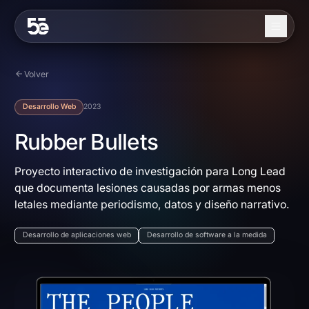
Skip to content
Nosotros
Volver
Servicios
Desarrollo Web
2023
Industrias
Rubber Bullets
Trabajo
Proyecto interactivo de investigación para Long Lead
que documenta lesiones causadas por armas menos
Blog
letales mediante periodismo, datos y diseño narrativo.
Contacto
Desarrollo de aplicaciones web
Desarrollo de software a la medida
EN
ES
Contáctanos