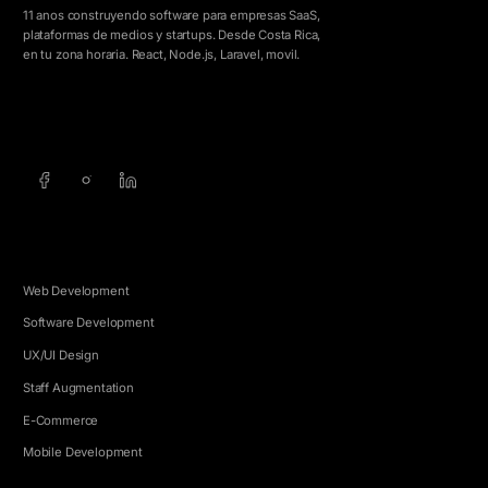
11 anos construyendo software para empresas SaaS,
plataformas de medios y startups. Desde Costa Rica,
en tu zona horaria. React, Node.js, Laravel, movil.
info@5e.cr
+506 8462-1790
SERVICIOS
Web Development
Software Development
UX/UI Design
Staff Augmentation
E-Commerce
Mobile Development