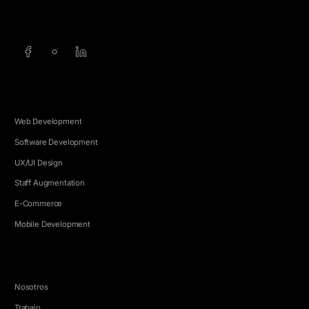
info@5e.cr
+506 8462-1790
SERVICIOS
Web Development
Software Development
UX/UI Design
Staff Augmentation
E-Commerce
Mobile Development
EMPRESA
Nosotros
Trabajo