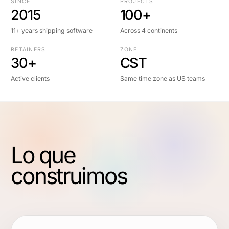
SINCE
PROJECTS
2015
100+
11+ years shipping software
Across 4 continents
RETAINERS
ZONE
30+
CST
Active clients
Same time zone as US teams
Lo que
construimos