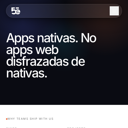
Skip to content
Nosotros
Apps nativas. No
Servicios
apps web
Industrias
disfrazadas de
Trabajo
nativas.
Blog
Contacto
EN
ES
WHY TEAMS SHIP WITH US
Contáctanos