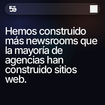
Skip to content
Nosotros
Hemos construido
Servicios
más newsrooms que
Industrias
la mayoría de
Trabajo
agencias han
Blog
construido sitios
Contacto
web.
EN
ES
Contáctanos