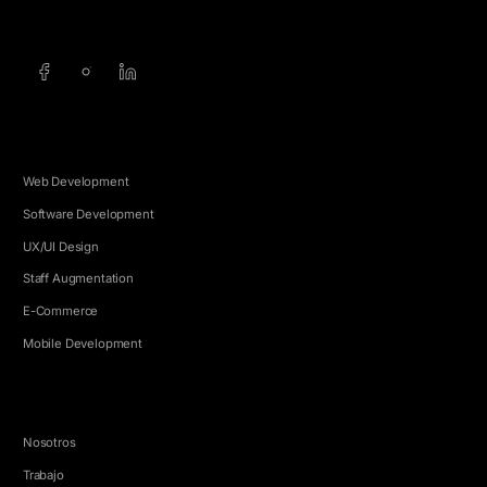
info@5e.cr
+506 8462-1790
SERVICIOS
Web Development
Software Development
UX/UI Design
Staff Augmentation
E-Commerce
Mobile Development
EMPRESA
Nosotros
Trabajo