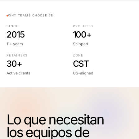
WHY TEAMS CHOOSE 5E
SINCE
PROJECTS
2015
100+
11+ years
Shipped
RETAINERS
ZONE
30+
CST
Active clients
US-aligned
Lo que necesitan
los equipos de