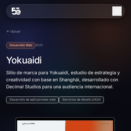
Skip to content
Nosotros
Volver
Servicios
Desarrollo Web
2023
Industrias
Yokuaidi
Trabajo
Sitio de marca para Yokuaidi, estudio de estrategia y
creatividad con base en Shanghái, desarrollado con
Blog
Decimal Studios para una audiencia internacional.
Contacto
Desarrollo de aplicaciones web
Servicios de diseño UX/UI
EN
ES
Contáctanos