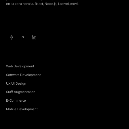
en tu zona horaria. React, Node.js, Laravel, movil.
info@5e.cr
+506 8462-1790
SERVICIOS
Web Development
Software Development
UX/UI Design
Staff Augmentation
E-Commerce
Mobile Development
EMPRESA