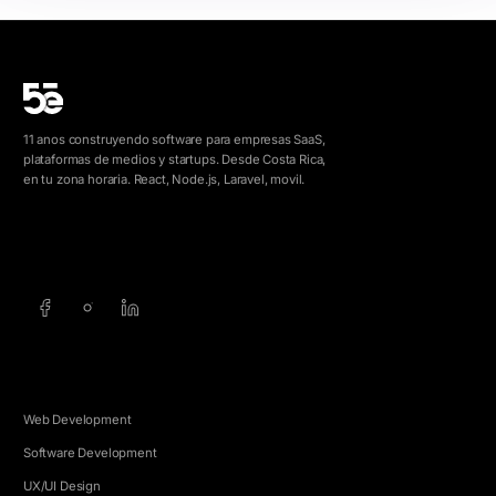
11 anos construyendo software para empresas SaaS,
plataformas de medios y startups. Desde Costa Rica,
en tu zona horaria. React, Node.js, Laravel, movil.
info@5e.cr
+506 8462-1790
SERVICIOS
Web Development
Software Development
UX/UI Design