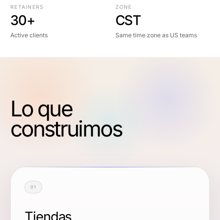
RETAINERS
ZONE
30+
CST
Active clients
Same time zone as US teams
Lo que
construimos
01
Tiendas