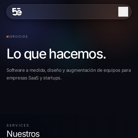
Skip to content
Nosotros
SERVICIOS
Servicios
Lo que hacemos.
Industrias
Software a medida, diseño y augmentación de equipos para
Trabajo
empresas SaaS y startups.
Blog
Contacto
EN
ES
SERVICES
Nuestros
Contáctanos