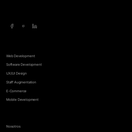
info@5e.cr
+506 8462-1790
SERVICIOS
Web Development
Software Development
UX/UI Design
Staff Augmentation
E-Commerce
Mobile Development
EMPRESA
Nosotros