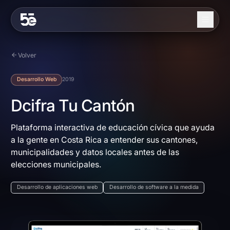
Skip to content
Nosotros
Volver
Servicios
Desarrollo Web
2019
Industrias
Dcifra Tu Cantón
Trabajo
Plataforma interactiva de educación cívica que ayuda
a la gente en Costa Rica a entender sus cantones,
Blog
municipalidades y datos locales antes de las
Contacto
elecciones municipales.
Desarrollo de aplicaciones web
Desarrollo de software a la medida
EN
ES
Contáctanos