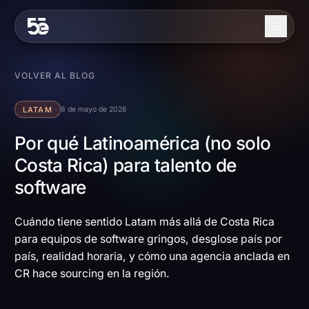
Skip to content
Nosotros
VOLVER AL BLOG
Servicios
LATAM
8 de mayo de 2026
Industrias
Por qué Latinoamérica (no solo
Costa Rica) para talento de
Trabajo
software
Blog
Contacto
Cuándo tiene sentido Latam más allá de Costa Rica
para equipos de software gringos, desglose país por
país, realidad horaria, y cómo una agencia anclada en
EN
ES
CR hace sourcing en la región.
Contáctanos