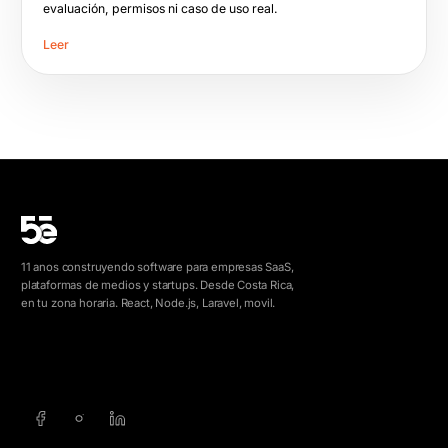
evaluación, permisos ni caso de uso real.
Leer
11 anos construyendo software para empresas SaaS,
plataformas de medios y startups. Desde Costa Rica,
en tu zona horaria. React, Node.js, Laravel, movil.
info@5e.cr
+506 8462-1790