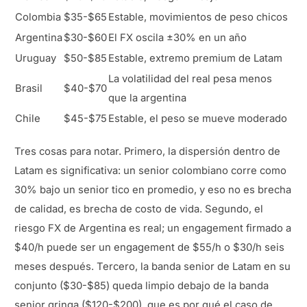
Colombia
$35-$65
Estable, movimientos de peso chicos
Argentina
$30-$60
El FX oscila ±30% en un año
Uruguay
$50-$85
Estable, extremo premium de Latam
La volatilidad del real pesa menos
Brasil
$40-$70
que la argentina
Chile
$45-$75
Estable, el peso se mueve moderado
Tres cosas para notar. Primero, la dispersión dentro de
Latam es significativa: un senior colombiano corre como
30% bajo un senior tico en promedio, y eso no es brecha
de calidad, es brecha de costo de vida. Segundo, el
riesgo FX de Argentina es real; un engagement firmado a
$40/h puede ser un engagement de $55/h o $30/h seis
meses después. Tercero, la banda senior de Latam en su
conjunto ($30-$85) queda limpio debajo de la banda
senior gringa ($120-$200), que es por qué el caso de