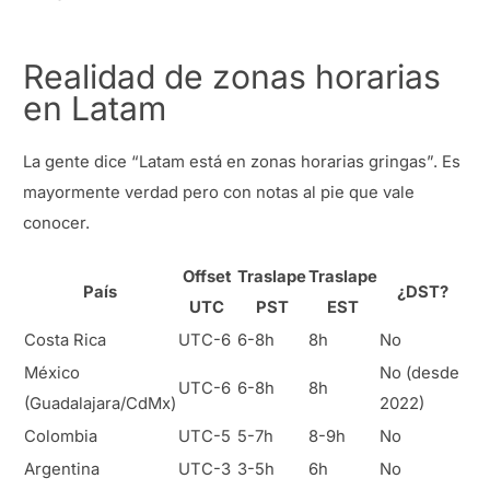
Realidad de zonas horarias
en Latam
La gente dice “Latam está en zonas horarias gringas”. Es
mayormente verdad pero con notas al pie que vale
conocer.
Offset
Traslape
Traslape
País
¿DST?
UTC
PST
EST
Costa Rica
UTC-6
6-8h
8h
No
México
No (desde
UTC-6
6-8h
8h
(Guadalajara/CdMx)
2022)
Colombia
UTC-5
5-7h
8-9h
No
Argentina
UTC-3
3-5h
6h
No