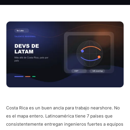
Costa Rica es un buen ancla para trabajo nearshore. No
es el mapa entero. Latinoamérica tiene 7 países que
consistentemente entregan ingenieros fuertes a equipos