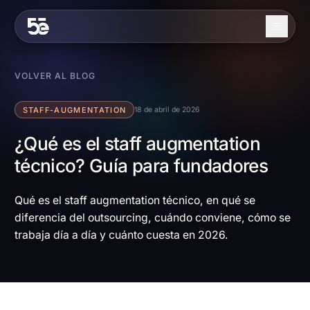
Skip to content
Nosotros
VOLVER AL BLOG
Servicios
STAFF-AUGMENTATION
18 de abril de 2026
Industrias
¿Qué es el staff augmentation
técnico? Guía para fundadores
Trabajo
Blog
Qué es el staff augmentation técnico, en qué se
diferencia del outsourcing, cuándo conviene, cómo se
Contacto
trabaja día a día y cuánto cuesta en 2026.
EN
ES
Contáctanos