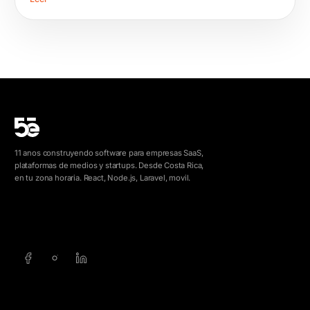
11 anos construyendo software para empresas SaaS,
plataformas de medios y startups. Desde Costa Rica,
en tu zona horaria. React, Node.js, Laravel, movil.
info@5e.cr
+506 8462-1790
SERVICIOS