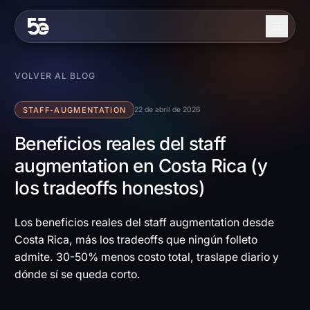
Skip to content
Nosotros
VOLVER AL BLOG
Servicios
STAFF-AUGMENTATION
22 de abril de 2026
Industrias
Beneficios reales del staff
augmentation en Costa Rica (y
Trabajo
los tradeoffs honestos)
Blog
Contacto
Los beneficios reales del staff augmentation desde
Costa Rica, más los tradeoffs que ningún folleto
admite. 30-50% menos costo total, traslape diario y
EN
ES
dónde sí se queda corto.
Contáctanos