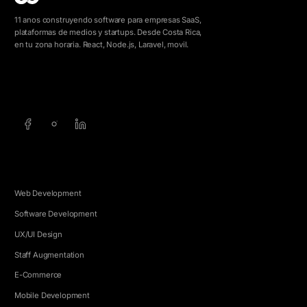
11 anos construyendo software para empresas SaaS,
plataformas de medios y startups. Desde Costa Rica,
en tu zona horaria. React, Node.js, Laravel, movil.
info@5e.cr
+506 8462-1790
SERVICIOS
Web Development
Software Development
UX/UI Design
Staff Augmentation
E-Commerce
Mobile Development