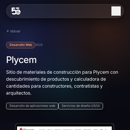
Skip to content
Nosotros
Volver
Servicios
Desarrollo Web
2023
Industrias
Plycem
Trabajo
Sitio de materiales de construcción para Plycem con
descubrimiento de productos y calculadora de
Blog
cantidades para constructores, contratistas y
Contacto
arquitectos.
Desarrollo de aplicaciones web
Servicios de diseño UX/UI
EN
ES
Contáctanos