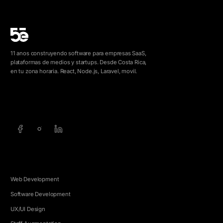
11 anos construyendo software para empresas SaaS,
plataformas de medios y startups. Desde Costa Rica,
en tu zona horaria. React, Node.js, Laravel, movil.
info@5e.cr
+506 8462-1790
SERVICIOS
Web Development
Software Development
UX/UI Design