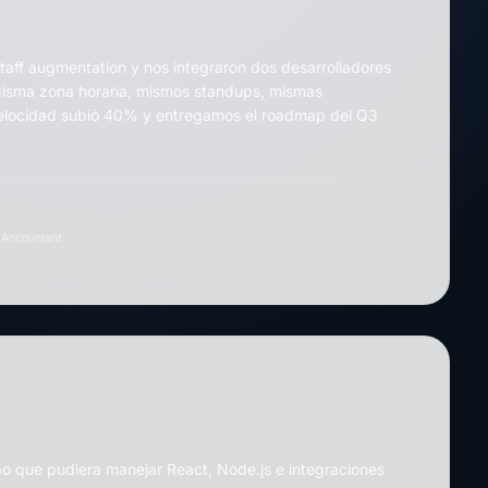
taff augmentation y nos integraron dos desarrolladores
Misma zona horaria, mismos standups, mismas
velocidad subió 40% y entregamos el roadmap del Q3
0Accountant
 que pudiera manejar React, Node.js e integraciones