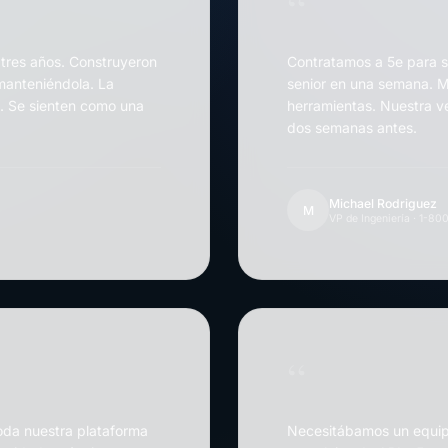
“
 tres años. Construyeron
Contratamos a 5e para s
manteniéndola. La
senior en una semana. 
. Se sienten como una
herramientas. Nuestra 
dos semanas antes.
Michael Rodriguez
M
VP de Ingeniería · 1-80
“
oda nuestra plataforma
Necesitábamos un equipo