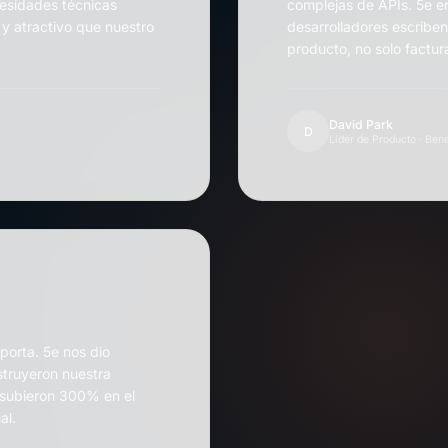
cesidades técnicas
complejas de APIs. 5e e
o y atractivo que nuestro
desarrolladores escriben
producto, no solo factur
David Park
D
Líder de Producto · Bene
porta. 5e nos dio
struyeron nuestra
a subieron 300% en el
al.