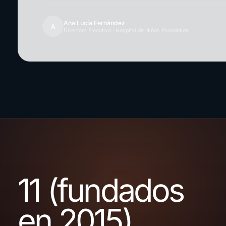
Ana Lucía Fernández
A
Directora Ejecutiva · Hospital de Niños Foundation
11 (fundados
en 2015)