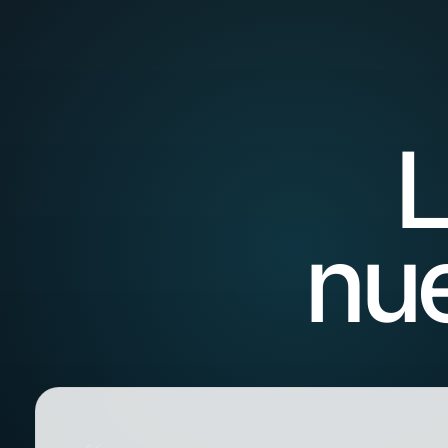
L
nue