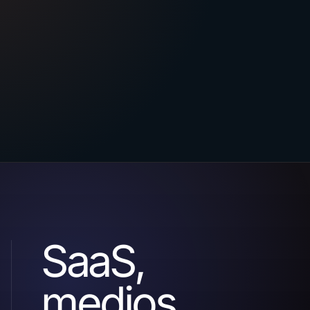
SaaS,
medios,