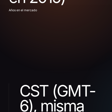
Años en el mercado
CST (GMT-
6), misma