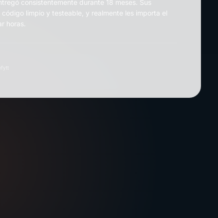
ntregó consistentemente durante 18 meses. Sus
 código limpio y testeable, y realmente les importa el
ar horas.
fytt