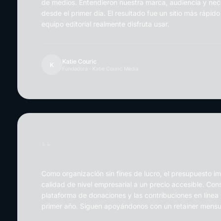
de medios. Entendieron nuestra marca, audiencia y ne
desde el primer día. El resultado fue un sitio más rápid
equipo editorial realmente disfruta usar.
Katie Couric
K
Fundadora · Katie Couric Media
“
Como organización sin fines de lucro, el presupuesto im
calidad de nivel empresarial a un precio accesible. Con
plataforma de donaciones y las contribuciones en líne
primer año. Siguen apoyándonos con un retainer mensu