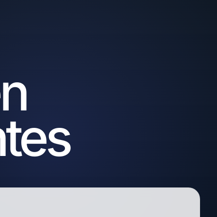
en
ntes