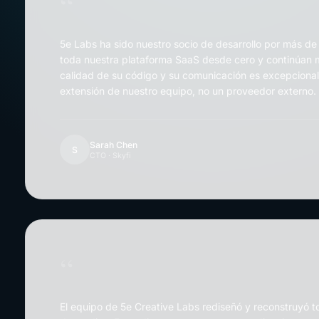
“
5e Labs ha sido nuestro socio de desarrollo por más de
toda nuestra plataforma SaaS desde cero y continúan 
calidad de su código y su comunicación es excepcional
extensión de nuestro equipo, no un proveedor externo.
Sarah Chen
S
CTO · Skyfi
“
El equipo de 5e Creative Labs rediseñó y reconstruyó t