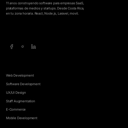
11 anos construyendo software para empresas SaaS,
plataformas de medios y startups. Desde Costa Rica,
en tu zona horaria. React, Node.js, Laravel, movil.
info@5e.cr
+506 8462-1790
SERVICIOS
Web Development
Software Development
UX/UI Design
Staff Augmentation
E-Commerce
Mobile Development