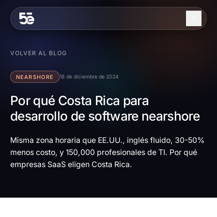
Skip to content
Nosotros
VOLVER AL BLOG
Servicios
NEARSHORE
18 de diciembre de 2024
Industrias
Por qué Costa Rica para
desarrollo de software nearshore
Trabajo
Blog
Misma zona horaria que EE.UU., inglés fluido, 30-50%
menos costo, y 150,000 profesionales de TI. Por qué
Contacto
empresas SaaS eligen Costa Rica.
EN
ES
Contáctanos