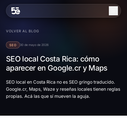
Skip to content
Nosotros
VOLVER AL BLOG
Servicios
SEO
30 de mayo de 2026
Industrias
SEO local Costa Rica: cómo
aparecer en Google.cr y Maps
Trabajo
Blog
SEO local en Costa Rica no es SEO gringo traducido.
Google.cr, Maps, Waze y reseñas locales tienen reglas
Contacto
propias. Acá las que sí mueven la aguja.
EN
ES
Contáctanos