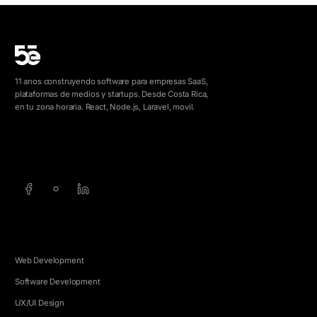
11 anos construyendo software para empresas SaaS,
plataformas de medios y startups. Desde Costa Rica,
en tu zona horaria. React, Node.js, Laravel, movil.
info@5e.cr
+506 8462-1790
SERVICIOS
Web Development
Software Development
UX/UI Design