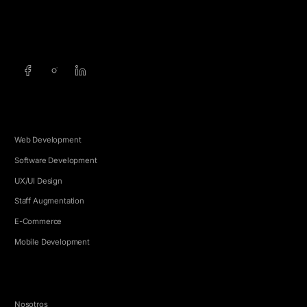
info@5e.cr
+506 8462-1790
SERVICIOS
Web Development
Software Development
UX/UI Design
Staff Augmentation
E-Commerce
Mobile Development
EMPRESA
Nosotros