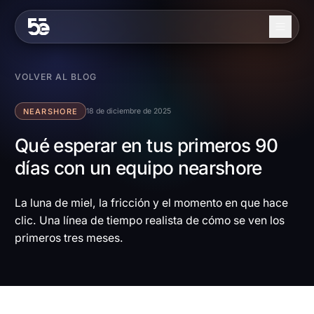
Skip to content
Nosotros
VOLVER AL BLOG
Servicios
NEARSHORE
18 de diciembre de 2025
Industrias
Qué esperar en tus primeros 90
días con un equipo nearshore
Trabajo
Blog
La luna de miel, la fricción y el momento en que hace
clic. Una línea de tiempo realista de cómo se ven los
Contacto
primeros tres meses.
EN
ES
Contáctanos