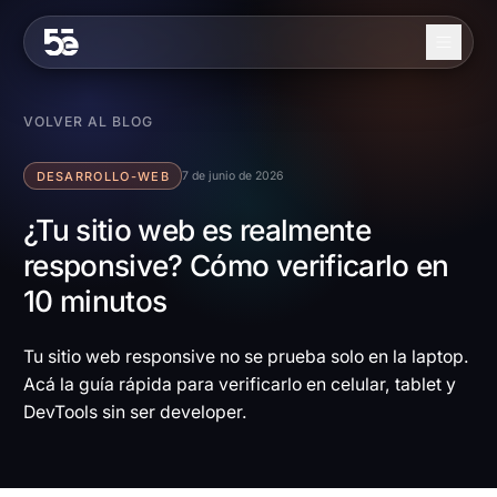
Skip to content
Nosotros
VOLVER AL BLOG
Servicios
DESARROLLO-WEB
7 de junio de 2026
Industrias
¿Tu sitio web es realmente
responsive? Cómo verificarlo en
Trabajo
10 minutos
Blog
Contacto
Tu sitio web responsive no se prueba solo en la laptop.
Acá la guía rápida para verificarlo en celular, tablet y
DevTools sin ser developer.
EN
ES
Contáctanos