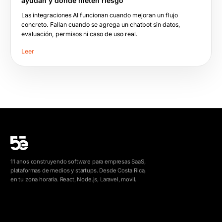
ayudan y dónde meten riesgo
Las integraciones AI funcionan cuando mejoran un flujo
concreto. Fallan cuando se agrega un chatbot sin datos,
evaluación, permisos ni caso de uso real.
Leer
11 anos construyendo software para empresas SaaS,
plataformas de medios y startups. Desde Costa Rica,
en tu zona horaria. React, Node.js, Laravel, movil.
info@5e.cr
+506 8462-1790