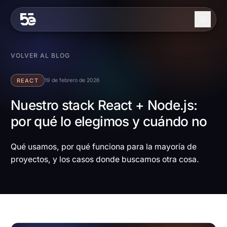
Skip to content
Nosotros
VOLVER AL BLOG
Servicios
REACT
19 de febrero de 2026
Industrias
Nuestro stack React + Node.js:
por qué lo elegimos y cuándo no
Trabajo
Blog
Qué usamos, por qué funciona para la mayoría de
proyectos, y los casos donde buscamos otra cosa.
Contacto
EN
ES
Contáctanos