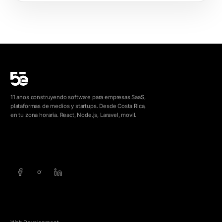
11 anos construyendo software para empresas SaaS,
plataformas de medios y startups. Desde Costa Rica,
en tu zona horaria. React, Node.js, Laravel, movil.
info@5e.cr
+506 8462-1790
SERVICIOS