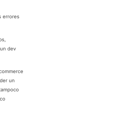
s errores
ps,
 un dev
e-commerce
nder un
 tampoco
nco