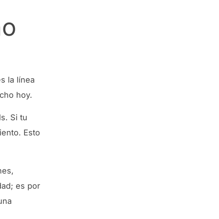
no
 la línea
echo hoy.
. Si tu
iento. Esto
nes,
dad; es por
 una