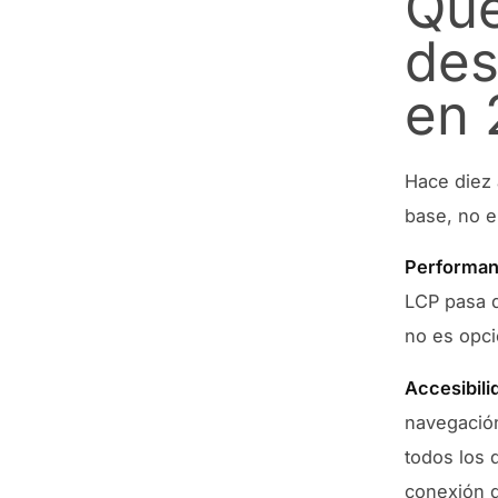
Qué
des
en 
Hace diez 
base, no e
Performan
LCP pasa d
no es opci
Accesibilid
navegación
todos los 
conexión 