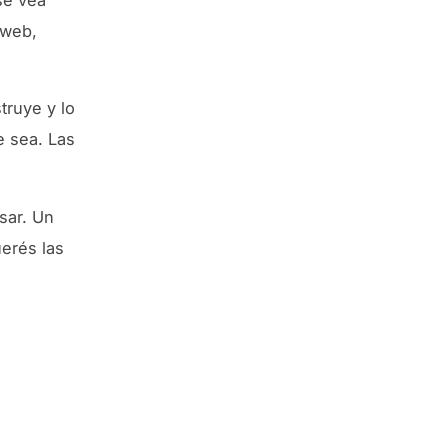
 web,
truye y lo
e sea. Las
sar. Un
uerés las