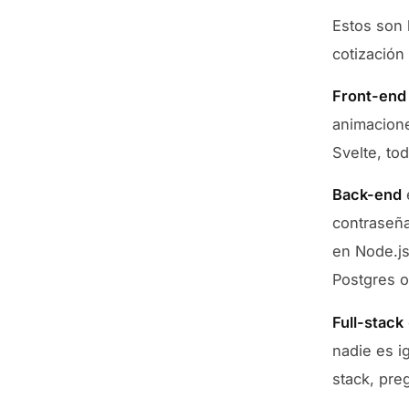
Estos son l
cotización 
Front-end
animacione
Svelte, to
Back-end
e
contraseña
en Node.js
Postgres 
Full-stack
nadie es i
stack, pre