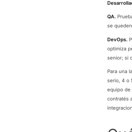
Desarrolla
QA.
Prueba
se queden 
DevOps.
P
optimiza p
senior; si
Para una l
serio, 4 o
equipo de 
contratés 
integracio