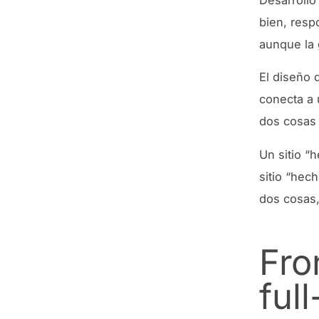
bien, resp
aunque la 
El diseño 
conecta a 
dos cosas 
Un sitio “
sitio “hec
dos cosas,
Fro
ful