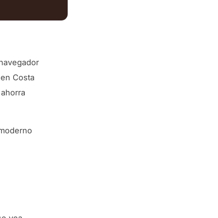
l navegador
o en Costa
 ahorra
 moderno
se vea