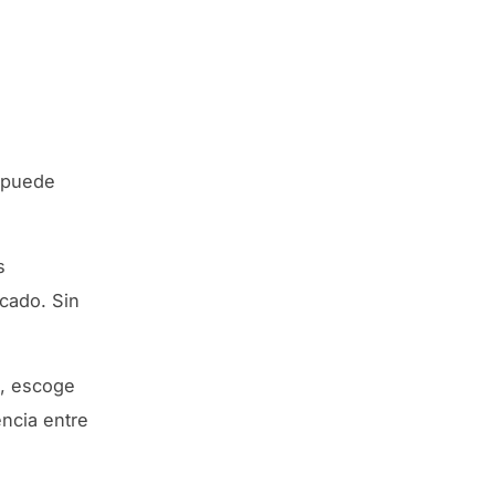
a puede
s
ocado. Sin
a, escoge
encia entre