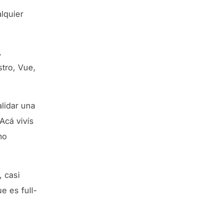
alquier
,
stro, Vue,
alidar una
Acá vivís
mo
, casi
e es full-