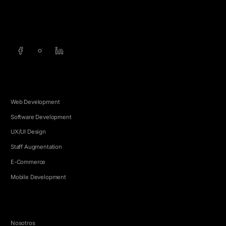
info@5e.cr
+506 8462-1790
SERVICIOS
Web Development
Software Development
UX/UI Design
Staff Augmentation
E-Commerce
Mobile Development
EMPRESA
Nosotros