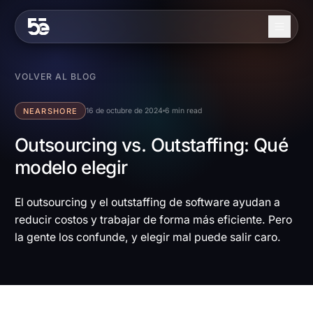
Skip to content
Nosotros
VOLVER AL BLOG
Servicios
NEARSHORE
16 de octubre de 2024
6 min read
Industrias
Outsourcing vs. Outstaffing: Qué
modelo elegir
Trabajo
Blog
El outsourcing y el outstaffing de software ayudan a
reducir costos y trabajar de forma más eficiente. Pero
Contacto
la gente los confunde, y elegir mal puede salir caro.
EN
ES
Contáctanos