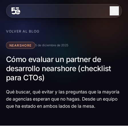
Skip to content
Nosotros
VOLVER AL BLOG
Servicios
NEARSHORE
5 de diciembre de 2025
Industrias
Cómo evaluar un partner de
desarrollo nearshore (checklist
Trabajo
para CTOs)
Blog
Contacto
Qué buscar, qué evitar y las preguntas que la mayoría
de agencias esperan que no hagas. Desde un equipo
que ha estado en ambos lados de la mesa.
EN
ES
Contáctanos