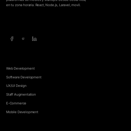
en tu zona horaria. React, Node.js, Laravel, movil.
info@5e.cr
+506 8462-1790
SERVICIOS
Web Development
Software Development
UX/UI Design
Staff Augmentation
E-Commerce
Mobile Development
EMPRESA