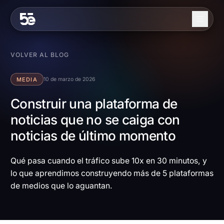
Skip to content
Nosotros
VOLVER AL BLOG
Servicios
MEDIA
10 de marzo de 2026
Industrias
Construir una plataforma de
noticias que no se caiga con
Trabajo
noticias de último momento
Blog
Contacto
Qué pasa cuando el tráfico sube 10x en 30 minutos, y
lo que aprendimos construyendo más de 5 plataformas
de medios que lo aguantan.
EN
ES
Contáctanos