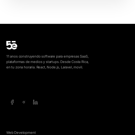
11 anos construyendo software para empresas SaaS,
plataformas de medios y startups. Desde Costa Rica,
en tu zona horaria. React, Node.js, Laravel, movil.
info@5e.cr
+506 8462-1790
SERVICIOS
Web Development