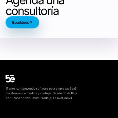
Agendá una
consultoría
Escribinos
11 anos construyendo software para empresas SaaS,
plataformas de medios y startups. Desde Costa Rica,
en tu zona horaria. React, Node.js, Laravel, movil.
info@5e.cr
+506 8462-1790