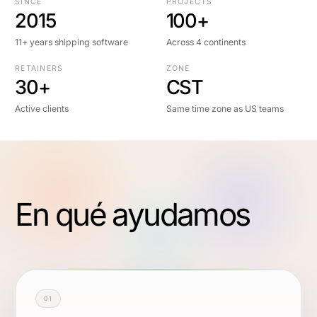
SINCE
PROJECTS
2015
100+
11+ years shipping software
Across 4 continents
RETAINERS
ZONE
30+
CST
Active clients
Same time zone as US teams
En qué ayudamos
01