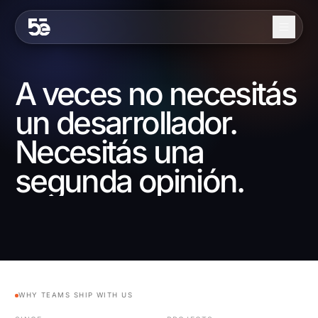
Skip to content
Nosotros
A veces no necesitás
Servicios
un desarrollador.
Industrias
Necesitás una
Trabajo
segunda opinión.
Blog
Contacto
EN
ES
WHY TEAMS SHIP WITH US
Contáctanos