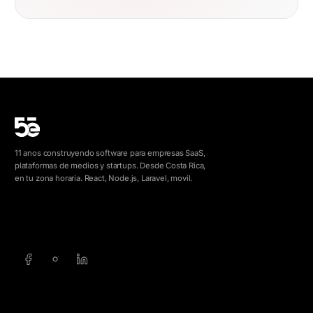
11 anos construyendo software para empresas SaaS,
plataformas de medios y startups. Desde Costa Rica,
en tu zona horaria. React, Node.js, Laravel, movil.
info@5e.cr
+506 8462-1790
SERVICIOS