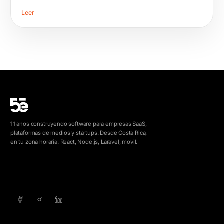
Leer
11 anos construyendo software para empresas SaaS,
plataformas de medios y startups. Desde Costa Rica,
en tu zona horaria. React, Node.js, Laravel, movil.
info@5e.cr
+506 8462-1790