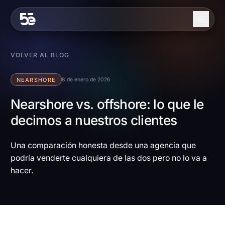
Skip to content
Nosotros
VOLVER AL BLOG
Servicios
NEARSHORE
8 de enero de 2026
Industrias
Nearshore vs. offshore: lo que le
decimos a nuestros clientes
Trabajo
Blog
Una comparación honesta desde una agencia que
podría venderte cualquiera de las dos pero no lo va a
Contacto
hacer.
EN
ES
Contáctanos