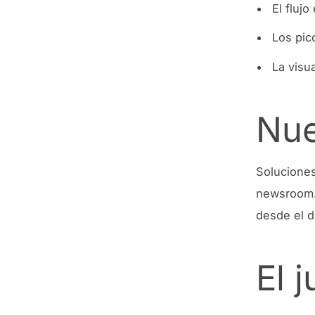
El fluj
Los pic
La visu
Nue
Solucione
newsroom.
desde el d
El 