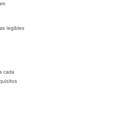
6am
as legibles
a cada
uisitos