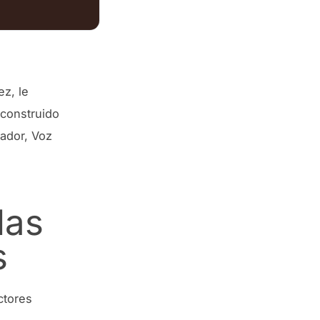
ez, le
construido
vador, Voz
las
s
ctores