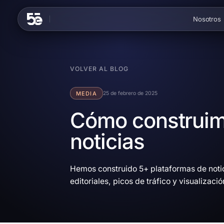
Skip to content
Nosotros
VOLVER AL BLOG
MEDIA
25 de febrero de 2025
Cómo construim
noticias
Hemos construido 5+ plataformas de notic
editoriales, picos de tráfico y visualizaci