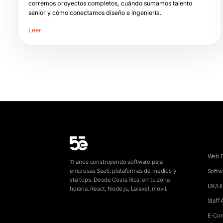
corremos proyectos completos, cuándo sumamos talento
senior y cómo conectamos diseño e ingeniería.
Leer
SERV
Web 
11 anos construyendo software para
empresas SaaS, plataformas de medios y
Softw
startups. Desde Costa Rica, en tu zona
UX/UI
horaria. React, Node.js, Laravel, movil.
Staff
E-Co
info@5e.cr
+506 8462-1790