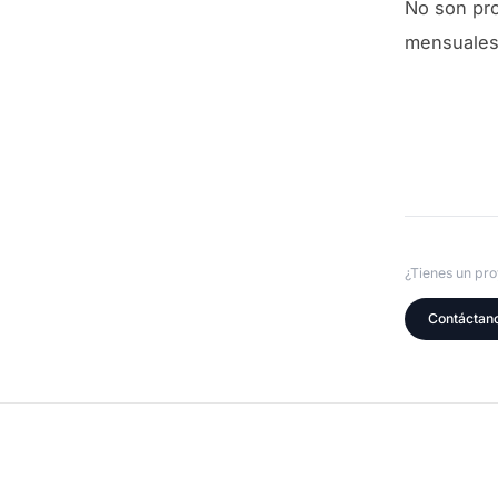
No son pro
mensuales
¿Tienes un pr
Contáctan