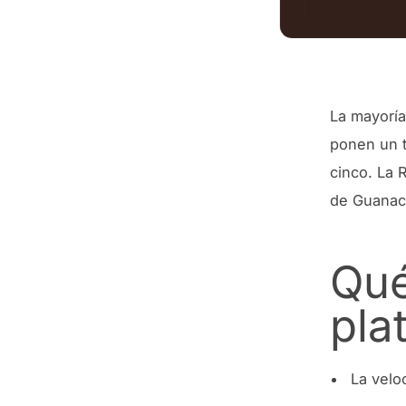
La mayoría
ponen un 
cinco. La 
de Guanac
Qué
pla
La velo