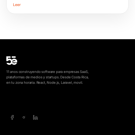
Leer
11 anos construyendo software para empresas SaaS,
plataformas de medios y startups. Desde Costa Rica,
en tu zona horaria. React, Node.js, Laravel, movil.
info@5e.cr
+506 8462-1790