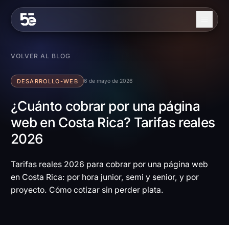
Skip to content
Nosotros
VOLVER AL BLOG
Servicios
DESARROLLO-WEB
6 de mayo de 2026
Industrias
¿Cuánto cobrar por una página
web en Costa Rica? Tarifas reales
Trabajo
2026
Blog
Contacto
Tarifas reales 2026 para cobrar por una página web
en Costa Rica: por hora junior, semi y senior, y por
proyecto. Cómo cotizar sin perder plata.
EN
ES
Contáctanos