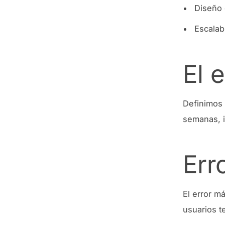
Diseño 
Escalab
El 
Definimos 
semanas, i
Err
El error m
usuarios t