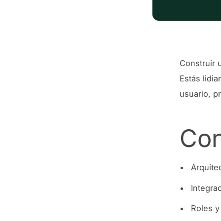
Construir 
Estás lidi
usuario, p
Con
Arquite
Integra
Roles y