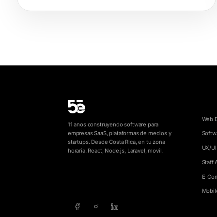
SERV
Web 
11 anos construyendo software para
empresas SaaS, plataformas de medios y
Softw
startups. Desde Costa Rica, en tu zona
UX/UI
horaria. React, Node.js, Laravel, movil.
Staff
E-Co
info@5e.cr
+506 8462-1790
Mobil