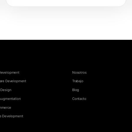
ICIOS
EMPRESA
Development
Nosotros
are Development
Trabajo
 Design
Blog
 Augmentation
Contacto
mmerce
e Development