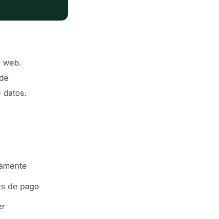
o web.
 de
 datos.
vamente
es de pago
er