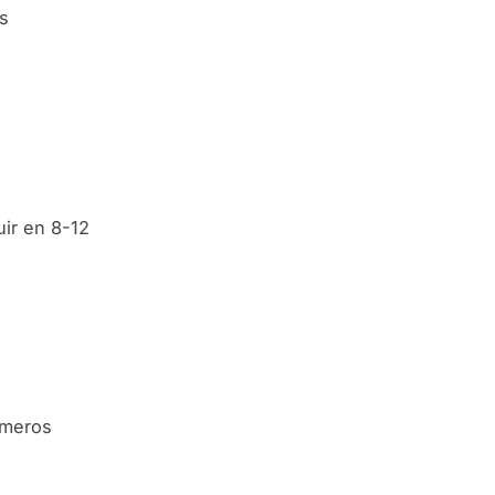
s
uir en 8-12
imeros