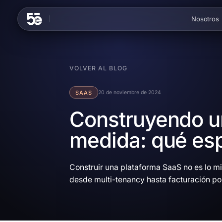
Skip to content
Nosotros
VOLVER AL BLOG
SAAS
20 de noviembre de 2024
Construyendo u
medida: qué es
Construir una plataforma SaaS no es lo m
desde multi-tenancy hasta facturación po